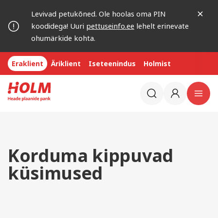
Levivad petukõned. Ole hoolas oma PIN
koodidega! Uuri
pettuseinfo.ee
lehelt erinevate
ohumärkide kohta.
Eraklient
Äriklient
Iseteenindus
Holmist
Korduma kippuvad
küsimused