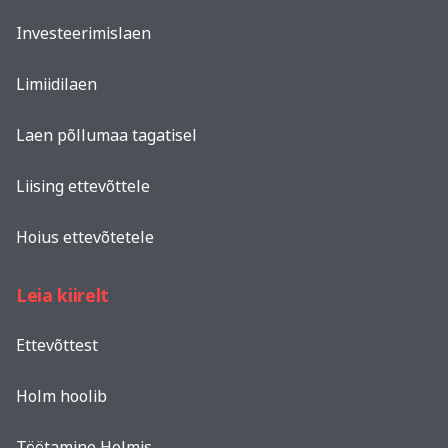
Investeerimislaen
Limiidilaen
Laen põllumaa tagatisel
Liising ettevõttele
Hoius ettevõtetele
Leia kiirelt
Ettevõttest
Holm hoolib
Töötamine Holmis