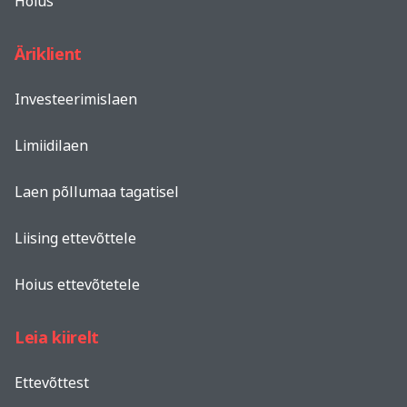
Hoius
Äriklient
Investeerimislaen
Limiidilaen
Laen põllumaa tagatisel
Liising ettevõttele
Hoius ettevõtetele
Leia kiirelt
Ettevõttest