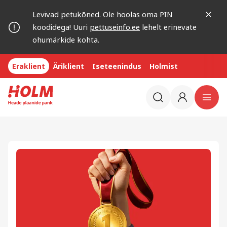
Levivad petukõned. Ole hoolas oma PIN
koodidega! Uuri
pettuseinfo.ee
lehelt erinevate
ohumärkide kohta.
Eraklient
Äriklient
Iseteenindus
Holmist