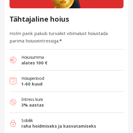
Tähtajaline hoius
Holm pank pakub turvalist võimalust hoiustada
parima hoiuseintressiga.
*
Hoiusumma
alates 100 €
Hoiuperiood
1-60 kuud
Intress kuni
3% aastas
Sobilik
raha hoidmiseks ja kasvatamiseks