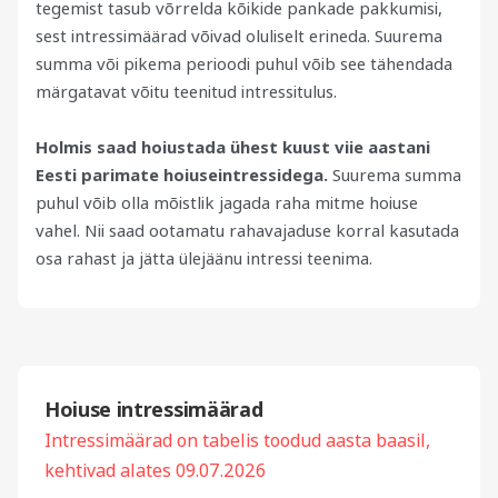
tegemist tasub võrrelda kõikide pankade pakkumisi,
sest intressimäärad võivad oluliselt erineda. Suurema
summa või pikema perioodi puhul võib see tähendada
märgatavat võitu teenitud intressitulus.
Holmis saad hoiustada ühest kuust viie aastani
Eesti parimate hoiuseintressidega.
Suurema summa
puhul võib olla mõistlik jagada raha mitme hoiuse
vahel. Nii saad ootamatu rahavajaduse korral kasutada
osa rahast ja jätta ülejäänu intressi teenima.
Hoiuse intressimäärad
Intressimäärad on tabelis toodud aasta baasil,
kehtivad alates 09.07.2026