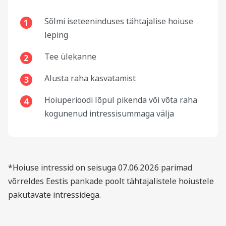
Sõlmi iseteeninduses tähtajalise hoiuse
1
leping
Tee ülekanne
2
Alusta raha kasvatamist
3
Hoiuperioodi lõpul pikenda või võta raha
4
kogunenud intressisummaga välja
*Hoiuse intressid on seisuga 07.06.2026 parimad
võrreldes Eestis pankade poolt tähtajalistele hoiustele
pakutavate intressidega.