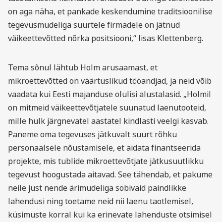
on aga näha, et pankade keskendumine traditsioonilise
tegevusmudeliga suurtele firmadele on jätnud
väikeettevõtted nõrka positsiooni,“ lisas Klettenberg.
Tema sõnul lähtub Holm arusaamast, et
mikroettevõtted on väärtuslikud tööandjad, ja neid võib
vaadata kui Eesti majanduse olulisi alustalasid. „Holmil
on mitmeid väikeettevõtjatele suunatud laenutooteid,
mille hulk järgnevatel aastatel kindlasti veelgi kasvab.
Paneme oma tegevuses jätkuvalt suurt rõhku
personaalsele nõustamisele, et aidata finantseerida
projekte, mis tublide mikroettevõtjate jätkusuutlikku
tegevust hoogustada aitavad. See tähendab, et pakume
neile just nende ärimudeliga sobivaid paindlikke
lahendusi ning toetame neid nii laenu taotlemisel,
küsimuste korral kui ka erinevate lahenduste otsimisel