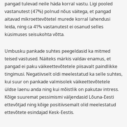
pangad tulevad neile häda korral vastu. Ligi pooled
vastanutest (47%) polnud nõus väitega, et pangad
aitavad mikroettevõtetel murede korral lahendusi
leida, ning ca 41% vastanutest ei osanud selles
küsimuses seisukohta võtta.
Umbusku pankade suhtes peegeldasid ka mitmed
teised vastused. Näiteks märkis valdav enamus, et
pangad ei paku väikeettevõtetele piisavalt paindlikke
tingimusi. Negatiivselt oldi meelestatud ka selle suhtes,
kui suur on pankade valmisolek väikeettevõtetele
üldse laenu anda ning kui mõistlik on pakutav intress.
Kõige suuremat pessimismi väljendasid Lõuna-Eesti
ettevõtjad ning kõige positiivsemalt olid meelestatud
ettevõtete esindajad Kesk-Eestis.