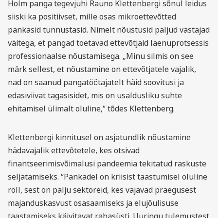
Holm panga tegevjuhi Rauno Klettenbergi sõnul leidus
siiski ka positiivset, mille osas mikroettevõtted
pankasid tunnustasid. Nimelt nõustusid paljud vastajad
väitega, et pangad toetavad ettevõtjaid laenuprotsessis
professionaalse nõustamisega. „Minu silmis on see
märk sellest, et nõustamine on ettevõtjatele vajalik,
nad on saanud pangatöötajatelt häid soovitusi ja
edasiviivat tagasisidet, mis on usaldusliku suhte
ehitamisel ülimalt oluline,“ tõdes Klettenberg.
Klettenbergi kinnitusel on asjatundlik nõustamine
hädavajalik ettevõtetele, kes otsivad
finantseerimisvõimalusi pandeemia tekitatud raskuste
seljatamiseks. “Pankadel on kriisist taastumisel oluline
roll, sest on palju sektoreid, kes vajavad praegusest
majanduskasvust osasaamiseks ja elujõulisuse
taastamiseks käivitavat rahasüsti. Uuringu tulemustest