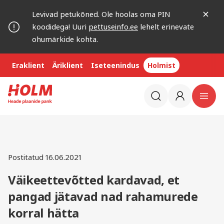
Levivad petukõned. Ole hoolas oma PIN
koodidega! Uuri
pettuseinfo.ee
lehelt erinevate
ohumärkide kohta.
Eraklient
Äriklient
Iseteenindus
Holmist
Postitatud 16.06.2021
Väikeettevõtted kardavad, et
pangad jätavad nad rahamurede
korral hätta