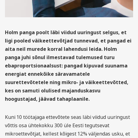
Holm panga poolt läbi viidud uuringust selgus, et
ligi pooled väikeettevõtjad tunnevad, et pangad ei
aita neil murede korral lahendusi leida. Holm
panga juhi sõnul ilmestavad tulemused turu
ebaproportsionaalsust: pangad kipuvad suunama
energiat ennekõike säravamatele
suurettevõtetele ning mikro- ja väikeettevõtted,
kes on samuti olulised majanduskasvu
hoogustajad, jäävad tahaplaanile.
Kuni 10 töötajaga ettevõtete seas läbi viidud uuringust
võttis osa ühtekokku 300 üle Eesti tegutsevat
mikroettevõtjat, kellest kõigest 12% väljendas usku, et