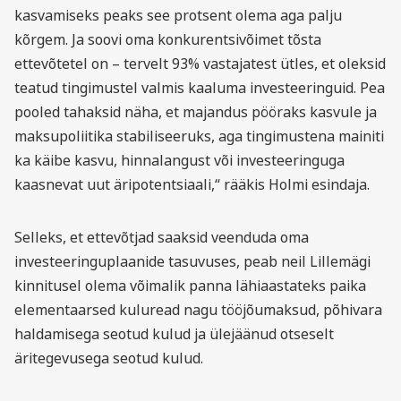
kasvamiseks peaks see protsent olema aga palju
kõrgem. Ja soovi oma konkurentsivõimet tõsta
ettevõtetel on – tervelt 93% vastajatest ütles, et oleksid
teatud tingimustel valmis kaaluma investeeringuid. Pea
pooled tahaksid näha, et majandus pööraks kasvule ja
maksupoliitika stabiliseeruks, aga tingimustena mainiti
ka käibe kasvu, hinnalangust või investeeringuga
kaasnevat uut äripotentsiaali,“ rääkis Holmi esindaja.
Selleks, et ettevõtjad saaksid veenduda oma
investeeringuplaanide tasuvuses, peab neil Lillemägi
kinnitusel olema võimalik panna lähiaastateks paika
elementaarsed kuluread nagu tööjõumaksud, põhivara
haldamisega seotud kulud ja ülejäänud otseselt
äritegevusega seotud kulud.