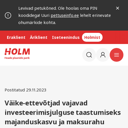
Levivad petukõned. Ole hoolas oma PIN
koodidega! Uuri
pettuseinfo.ee
lehelt erinevate
ohumärkide kohta.
Eraklient
Äriklient
Iseteenindus
Holmist
Postitatud 29.11.2023
Väike-ettevõtjad vajavad
investeerimisjulguse taastumiseks
majanduskasvu ja maksurahu