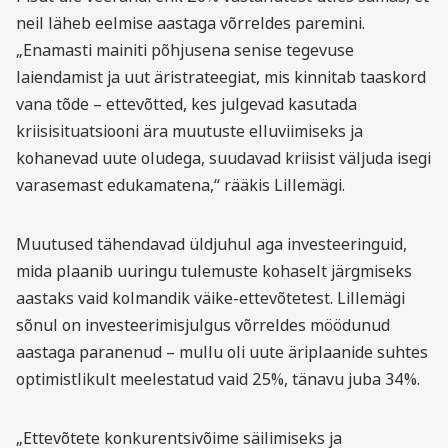
neil läheb eelmise aastaga võrreldes paremini.
„Enamasti mainiti põhjusena senise tegevuse
laiendamist ja uut äristrateegiat, mis kinnitab taaskord
vana tõde – ettevõtted, kes julgevad kasutada
kriisisituatsiooni ära muutuste elluviimiseks ja
kohanevad uute oludega, suudavad kriisist väljuda isegi
varasemast edukamatena,“ rääkis Lillemägi.
Muutused tähendavad üldjuhul aga investeeringuid,
mida plaanib uuringu tulemuste kohaselt järgmiseks
aastaks vaid kolmandik väike-ettevõtetest. Lillemägi
sõnul on investeerimisjulgus võrreldes möödunud
aastaga paranenud – mullu oli uute äriplaanide suhtes
optimistlikult meelestatud vaid 25%, tänavu juba 34%.
„Ettevõtete konkurentsivõime säilimiseks ja