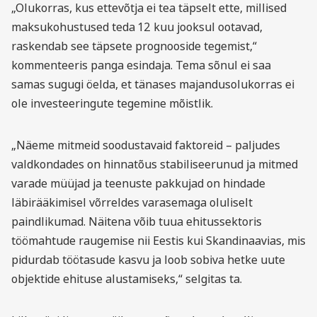
„Olukorras, kus ettevõtja ei tea täpselt ette, millised
maksukohustused teda 12 kuu jooksul ootavad,
raskendab see täpsete prognooside tegemist,“
kommenteeris panga esindaja. Tema sõnul ei saa
samas sugugi öelda, et tänases majandusolukorras ei
ole investeeringute tegemine mõistlik.
„Näeme mitmeid soodustavaid faktoreid – paljudes
valdkondades on hinnatõus stabiliseerunud ja mitmed
varade müüjad ja teenuste pakkujad on hindade
läbirääkimisel võrreldes varasemaga oluliselt
paindlikumad. Näitena võib tuua ehitussektoris
töömahtude raugemise nii Eestis kui Skandinaavias, mis
pidurdab töötasude kasvu ja loob sobiva hetke uute
objektide ehituse alustamiseks,“ selgitas ta.