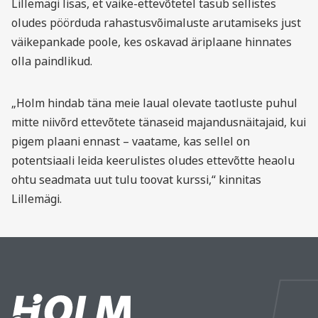
Lillemägi lisas, et väike-ettevõtetel tasub sellistes
oludes pöörduda rahastusvõimaluste arutamiseks just
väikepankade poole, kes oskavad äriplaane hinnates
olla paindlikud.
„Holm hindab täna meie laual olevate taotluste puhul
mitte niivõrd ettevõtete tänaseid majandusnäitajaid, kui
pigem plaani ennast – vaatame, kas sellel on
potentsiaali leida keerulistes oludes ettevõtte heaolu
ohtu seadmata uut tulu toovat kurssi,“ kinnitas
Lillemägi.