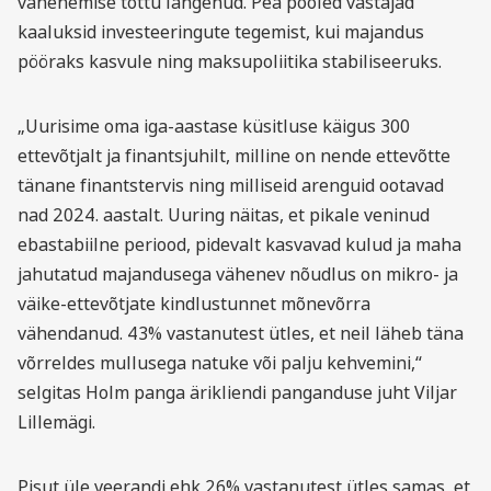
vähenemise tõttu langenud. Pea pooled vastajad
kaaluksid investeeringute tegemist, kui majandus
pööraks kasvule ning maksupoliitika stabiliseeruks.
„Uurisime oma iga-aastase küsitluse käigus 300
ettevõtjalt ja finantsjuhilt, milline on nende ettevõtte
tänane finantstervis ning milliseid arenguid ootavad
nad 2024. aastalt. Uuring näitas, et pikale veninud
ebastabiilne periood, pidevalt kasvavad kulud ja maha
jahutatud majandusega vähenev nõudlus on mikro- ja
väike-ettevõtjate kindlustunnet mõnevõrra
vähendanud. 43% vastanutest ütles, et neil läheb täna
võrreldes mullusega natuke või palju kehvemini,“
selgitas Holm panga ärikliendi panganduse juht Viljar
Lillemägi.
Pisut üle veerandi ehk 26% vastanutest ütles samas, et