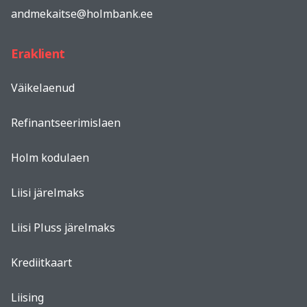
andmekaitse@holmbank.ee
Eraklient
Väikelaenud
Refinantseerimislaen
Holm kodulaen
Liisi järelmaks
Liisi Pluss järelmaks
Krediitkaart
Liising