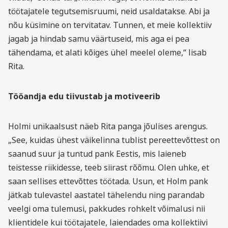
töötajatele tegutsemisruumi, neid usaldatakse. Abi ja
nõu küsimine on tervitatav. Tunnen, et meie kollektiiv
jagab ja hindab samu väärtuseid, mis aga ei pea
tähendama, et alati kõiges ühel meelel oleme,“ lisab
Rita.
Tööandja edu tiivustab ja motiveerib
Holmi unikaalsust näeb Rita panga jõulises arengus.
„See, kuidas ühest väikelinna tublist pereettevõttest on
saanud suur ja tuntud pank Eestis, mis laieneb
teistesse riikidesse, teeb siirast rõõmu. Olen uhke, et
saan sellises ettevõttes töötada. Usun, et Holm pank
jätkab tulevastel aastatel tähelendu ning parandab
veelgi oma tulemusi, pakkudes rohkelt võimalusi nii
klientidele kui töötajatele, laiendades oma kollektiivi