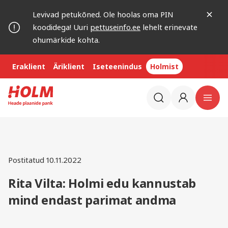
Levivad petukõned. Ole hoolas oma PIN
koodidega! Uuri
pettuseinfo.ee
lehelt erinevate
ohumärkide kohta.
Eraklient
Äriklient
Iseteenindus
Holmist
Postitatud 10.11.2022
Rita Vilta: Holmi edu kannustab
mind endast parimat andma