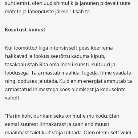
suhtlemist, olen uudishimulik ja janunen pidevalt uute
mõtete ja lahenduste järele,“ lisab ta.
Kosutust kodust
Kui töömõtted liiga intensiivselt peas keerlema
hakkavad ja fookus seetõttu kaduma kipub,
tasakaalustab Rita oma meeli kunsti, kultuuri ja
loodusega. Ta armastab maalida, lugeda, filme vaadata
ning looduses jalutada. Kuid enim energiat ammutab ta
armastatud inimestega koos olemisest ja koduseinte
vahelt.
“Parim koht puhkamiseks on mulle mu kodu. Elan
eemal suurest linnakärast ja saan end muust
maailmast täielikult välja lülitada. Olen olemuselt veidi