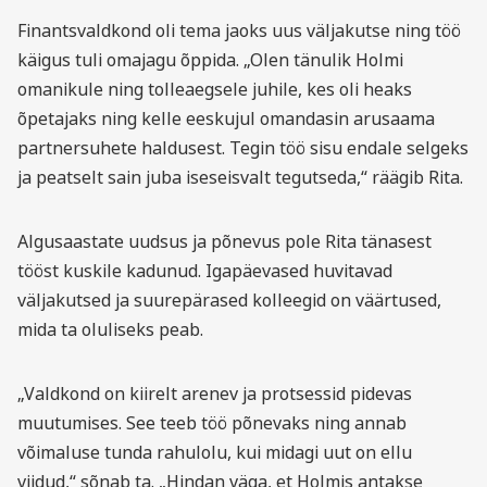
Finantsvaldkond oli tema jaoks uus väljakutse ning töö
käigus tuli omajagu õppida. „Olen tänulik Holmi
omanikule ning tolleaegsele juhile, kes oli heaks
õpetajaks ning kelle eeskujul omandasin arusaama
partnersuhete haldusest. Tegin töö sisu endale selgeks
ja peatselt sain juba iseseisvalt tegutseda,“ räägib Rita.
Algusaastate uudsus ja põnevus pole Rita tänasest
tööst kuskile kadunud. Igapäevased huvitavad
väljakutsed ja suurepärased kolleegid on väärtused,
mida ta oluliseks peab.
„Valdkond on kiirelt arenev ja protsessid pidevas
muutumises. See teeb töö põnevaks ning annab
võimaluse tunda rahulolu, kui midagi uut on ellu
viidud,“ sõnab ta. „Hindan väga, et Holmis antakse