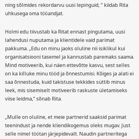
ning sõlmides rekordarvu uusi lepinguid, “ kiidab Rita
uhkusega oma tööandjat.
Holmi edu tiivustab ka Ritat ennast pingutama, uusi
lahendusi nuputama ja klientidele vaid parimat
pakkuma. „Edu on minu jaoks oluline nii isiklikul kui
organisatsiooni tasemel ja kannustab paremaks saama.
Mind motiveerib, kui näen ettevõtte kasvu, sest selles
on ka killuke minu tööd ja õnnestumisi. Kõiges ja alati ei
saa õnnestuda, kuid takistuse tekkides süttib minus
leek, mis sisemiselt motiveerib raskuste ületamiseks
viise leidma,“ sõnab Rita.
„Mulle on oluline, et meie partnerid saaksid parimat
teenindust ja nende kliendikogemus oleks mugav. Just
selle nimel töötan järjepidevalt. Naudin partneritega