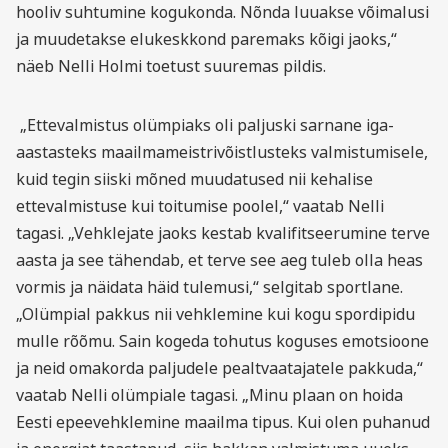
hooliv suhtumine kogukonda. Nõnda luuakse võimalusi
ja muudetakse elukeskkond paremaks kõigi jaoks,“
näeb Nelli Holmi toetust suuremas pildis.
„Ettevalmistus olümpiaks oli paljuski sarnane iga-
aastasteks maailmameistrivõistlusteks valmistumisele,
kuid tegin siiski mõned muudatused nii kehalise
ettevalmistuse kui toitumise poolel,“ vaatab Nelli
tagasi. „Vehklejate jaoks kestab kvalifitseerumine terve
aasta ja see tähendab, et terve see aeg tuleb olla heas
vormis ja näidata häid tulemusi,“ selgitab sportlane.
„Olümpial pakkus nii vehklemine kui kogu spordipidu
mulle rõõmu. Sain kogeda tohutus koguses emotsioone
ja neid omakorda paljudele pealtvaatajatele pakkuda,“
vaatab Nelli olümpiale tagasi. „Minu plaan on hoida
Eesti epeevehklemine maailma tipus. Kui olen puhanud