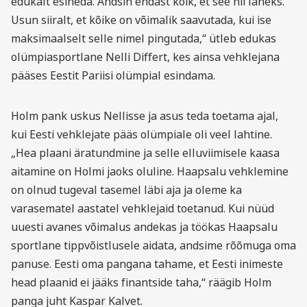
edukalt esineda. Andsin endast kõik, et see nii läheks.
Usun siiralt, et kõike on võimalik saavutada, kui ise
maksimaalselt selle nimel pingutada,“ ütleb edukas
olümpiasportlane Nelli Differt, kes ainsa vehklejana
pääses Eestit Pariisi olümpial esindama.
Holm pank uskus Nellisse ja asus teda toetama ajal,
kui Eesti vehklejate pääs olümpiale oli veel lahtine.
„Hea plaani äratundmine ja selle elluviimisele kaasa
aitamine on Holmi jaoks oluline. Haapsalu vehklemine
on olnud tugeval tasemel läbi aja ja oleme ka
varasematel aastatel vehklejaid toetanud. Kui nüüd
uuesti avanes võimalus andekas ja töökas Haapsalu
sportlane tippvõistlusele aidata, andsime rõõmuga oma
panuse. Eesti oma pangana tahame, et Eesti inimeste
head plaanid ei jääks finantside taha,“ räägib Holm
panga juht Kaspar Kalvet.