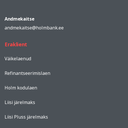
Andmekaitse
andmekaitse@holmbank.ee
Eraklient
Väikelaenud
Refinantseerimislaen
Holm kodulaen
Liisi järelmaks
Liisi Pluss järelmaks