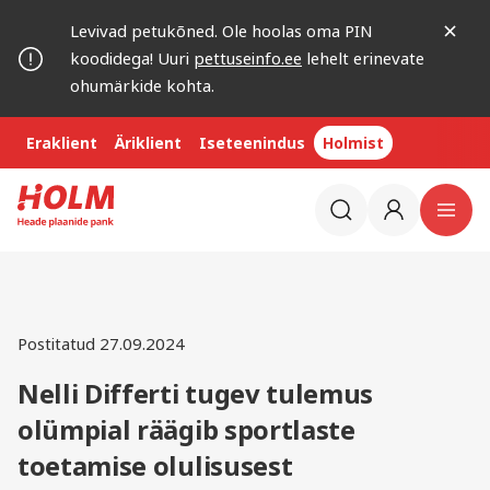
Levivad petukõned. Ole hoolas oma PIN
koodidega! Uuri
pettuseinfo.ee
lehelt erinevate
ohumärkide kohta.
Eraklient
Äriklient
Iseteenindus
Holmist
Postitatud 27.09.2024
Nelli Differti tugev tulemus
olümpial räägib sportlaste
toetamise olulisusest