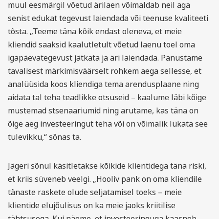
muul eesmärgil võetud ärilaen võimaldab neil aga
senist edukat tegevust laiendada või teenuse kvaliteeti
tõsta. „Teeme täna kõik endast oleneva, et meie
kliendid saaksid kaalutletult võetud laenu toel oma
igapäevategevust jätkata ja äri laiendada. Panustame
tavalisest märkimisväärselt rohkem aega sellesse, et
analüüsida koos kliendiga tema arendusplaane ning
aidata tal teha teadlikke otsuseid – kaalume läbi kõige
mustemad stsenaariumid ning arutame, kas täna on
õige aeg investeeringut teha või on võimalik lükata see
tulevikku,“ sõnas ta.
Jägeri sõnul käsitletakse kõikide klientidega täna riski,
et kriis süveneb veelgi. „Hooliv pank on oma kliendile
tänaste raskete olude seljatamisel toeks – meie
klientide elujõulisus on ka meie jaoks kriitilise
tähtsusega. Kui näeme, et investeeringuga kaasneb