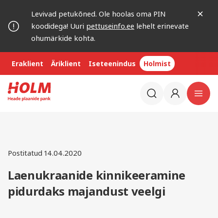
Levivad petukõned. Ole hoolas oma PIN
koodidega! Uuri
pettuseinfo.ee
lehelt erinevate
ohumärkide kohta.
Eraklient
Äriklient
Iseteenindus
Holmist
Postitatud 14.04.2020
Laenukraanide kinnikeeramine
pidurdaks majandust veelgi