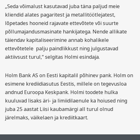
„Seda võimalust kasutavad juba täna paljud meie
kliendid alates pagaritest ja metallitöötlejatest,
lõpetades hooneid rajavate ettevõtete või suurte
põllumajandusmasinate hankijatega. Nende allikate
täiendav kapitaliseerimine annab kohalikele
ettevõtetele palju paindlikkust ning julgustavad
aktiivsust turul,“ selgitas Holmi esindaja.
Holm Bank AS on Eesti kapitalil põhinev pank. Holm on
esimene krediidiasutus Eestis, millele on tegevusloa
andnud Euroopa Keskpank. Holmi toodete hulka
kuuluvad lisaks äri- ja limiidilaenule ka hoiused ning
juba 25 aastat Liisi kaubamärgi all turul olnud
järelmaks, väikelaen ja krediitkaart.