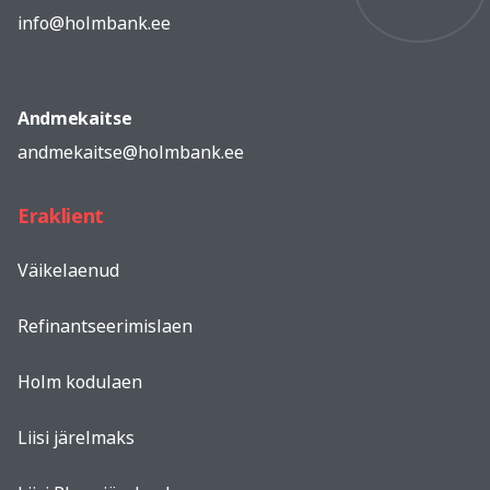
info@holmbank.ee
Andmekaitse
andmekaitse@holmbank.ee
Eraklient
Väikelaenud
Refinantseerimislaen
Holm kodulaen
Liisi järelmaks