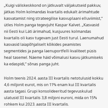
„Kuigi väliskeskkond on jätkuvalt väljakutseid pakkuv,
jätkas Holm kolmandas kvartalis edukalt ärimahtude
kasvatamist ning strateegilise kasvuplaani elluviimist,“
ütles Holm panga tegevjuht Kaspar Kalvet. „Kasvasid
nii Eesti kui Läti ärimahud, kusjuures kolmandas
kvartalis oli kasv tugevam just Eesti turul. Laenumahud
kasvasid laiapõhjaliselt kõikides peamistes
segmentides ja panga laenuportfelli kvaliteet püsis
heal tasemel. Näeme häid võimalusi kasvu jätkumiseks
ka edaspidi,“ sõnas panga juht.
Holm teenis 2024. aasta III kvartalis netotulusid kokku
4,6 miljonit eurot, mis on 11% enam kui III kvartalis
aasta tagasi. Grupi konsolideeritud tegevuskulud
ulatusid III kvartalis 3,8 miljoni euroni, mida on 15%
rohkem kui 2023. aasta III kvartalis.