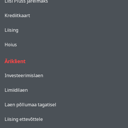
Liisi Pluss järelmaks
Krediitkaart
Liising
Hoius
Äriklient
Investeerimislaen
Limiidilaen
Laen põllumaa tagatisel
Liising ettevõttele