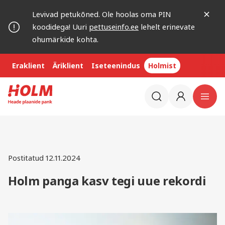
Levivad petukõned. Ole hoolas oma PIN
koodidega! Uuri
pettuseinfo.ee
lehelt erinevate
ohumärkide kohta.
Eraklient
Äriklient
Iseteenindus
Holmist
Postitatud 12.11.2024
Holm panga kasv tegi uue rekordi