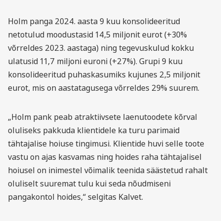
Holm panga 2024. aasta 9 kuu konsolideeritud
netotulud moodustasid 14,5 miljonit eurot (+30%
võrreldes 2023. aastaga) ning tegevuskulud kokku
ulatusid 11,7 miljoni euroni (+27%). Grupi 9 kuu
konsolideeritud puhaskasumiks kujunes 2,5 miljonit
eurot, mis on aastatagusega võrreldes 29% suurem.
„Holm pank peab atraktiivsete laenutoodete kõrval
oluliseks pakkuda klientidele ka turu parimaid
tähtajali­se hoiuse tingimusi. Klientide huvi selle toote
vastu on ajas kasvamas ning hoides raha tähtajalisel
hoiusel on inimestel võimalik teenida säästetud rahalt
oluliselt suuremat tulu kui seda nõudmiseni
pangakontol hoides,“ selgitas Kalvet.