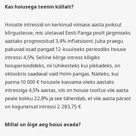
Kas hoiusega teenin küllalt?
Hoiuste intressid on kerkinud viimase aasta jooksul
kõrgustesse, mis ületavad Eesti Panga poolt järgmiseks
aastaks prognoositud 3,4% inflatsiooni. Juba praegu
pakuvad osad pangad 12-kuuliseks perioodiks hoiuse
intressi 4,5%. Selline kõrge intress kõigiks
hoiuperioodideks, nii lühikesteks kui pikkadeks, on
oktoobris saadaval vaid Holm pangas. Näiteks, kui
panna 10 000 € hoiusele kasvama viieks aastaks
intressiga 4,5% aastas, siis on hoiuse tootlus viie aasta
peale kokku 22,8% ja see tähendab, et viie aasta pärast
on kogunenud intressi 2 283,75 €.
Millal on õige aeg hoius avada?