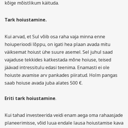
kõige mõistlikum käituda.
Tark hoiustamine.
Kui arvad, et Sul võib osa raha vaja minna enne
hoiuperioodi lõppu, on igati hea plaan avada mitu
väiksemat hoiust ühe suure asemel. Sel juhul saad
vajaduse tekkides katkestada mõne hoiuse, teised
jäävad intressitulu edasi teenima. Enamasti ei ole
hoiuste avamise arv pankades piiratud. Holm pangas
saab hoiuse avada juba alates 500 €.
Eriti tark hoiustamine
.
Kui tahad investeerida veidi enam aega oma rahaasjade
planeerimisse, võid luua endale lausa hoiustamise kava