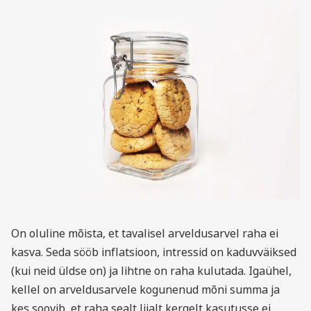
On oluline mõista, et tavalisel arveldusarvel raha ei
kasva. Seda sööb inflatsioon, intressid on kaduvväiksed
(kui neid üldse on) ja lihtne on raha kulutada. Igaühel,
kellel on arveldusarvele kogunenud mõni summa ja
kes soovib, et raha sealt liialt kergelt kasutusse ei