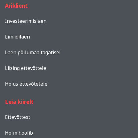
Äriklient
Investeerimislaen
Limiidilaen
Laen põllumaa tagatisel
Liising ettevõttele
Hoius ettevõtetele
Leia kiirelt
Ettevõttest
Holm hoolib