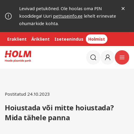
Levivad petukõned. Ole hoolas oma PIN
koodidega! Uuri
pettuseinfo.ee
lehelt erinevate
ohumärkide kohta.
Eraklient
Äriklient
Iseteenindus
Holmist
Postitatud 24.10.2023
Hoiustada või mitte hoiustada?
Mida tähele panna