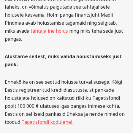
läheks, on võimalus paigutada see tähtajalisele
hoiusele kasvama. Holm panga finantsjuht Madli
Pindmaa avab hoiustamise tagamaid ning selgitab,
miks avada
tähtajaline hoius
ning miks teha seda just
pangas.
Alustame sellest, miks valida hoiustamiseks just
pank.
Ennekõike on see seotud hoiuste turvalisusega. Kõigi
Eestis registreeritud krediidiasutuste, st pankade
hoiustajate hoiused on kaitstud riikliku Tagatisfondi
poolt 100 000 € ulatuses igas pangas inimese kohta.
Eestis on selliseid pankasid üheksa ja nende nimed on
toodud
Tagatisfondi kodulehel
.