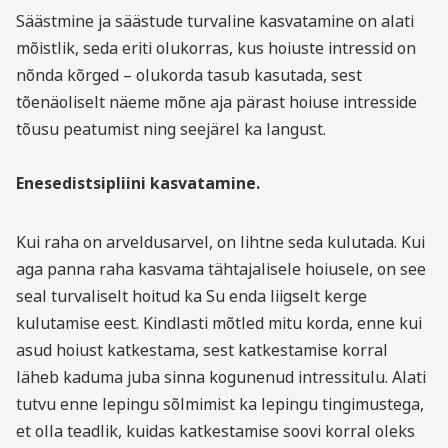
Säästmine ja säästude turvaline kasvatamine on alati
mõistlik, seda eriti olukorras, kus hoiuste intressid on
nõnda kõrged – olukorda tasub kasutada, sest
tõenäoliselt näeme mõne aja pärast hoiuse intresside
tõusu peatumist ning seejärel ka langust.
Enesedistsipliini kasvatamine.
Kui raha on arveldusarvel, on lihtne seda kulutada. Kui
aga panna raha kasvama tähtajalisele hoiusele, on see
seal turvaliselt hoitud ka Su enda liigselt kerge
kulutamise eest. Kindlasti mõtled mitu korda, enne kui
asud hoiust katkestama, sest katkestamise korral
läheb kaduma juba sinna kogunenud intressitulu. Alati
tutvu enne lepingu sõlmimist ka lepingu tingimustega,
et olla teadlik, kuidas katkestamise soovi korral oleks