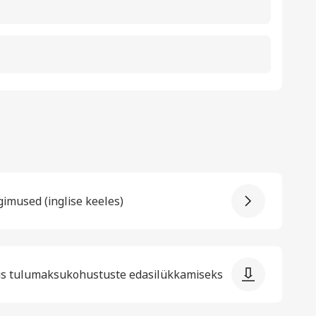
gimused (inglise keeles)
dus tulumaksukohustuste edasilükkamiseks