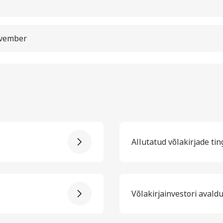
november
Allutatud võlakirjade tin
Võlakirjainvestori aval