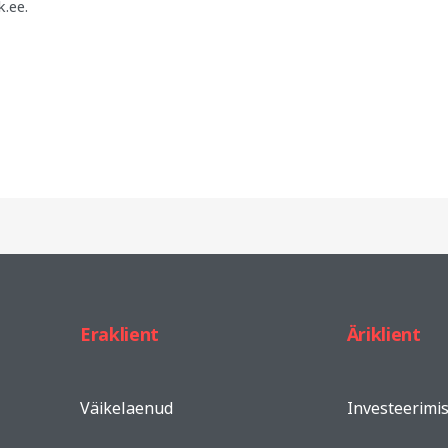
k.ee
.
Eraklient
Äriklient
Väikelaenud
Investeerimi