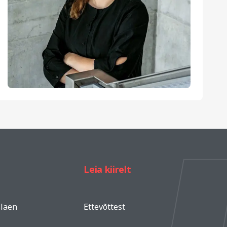
Leia kiirelt
slaen
Ettevõttest