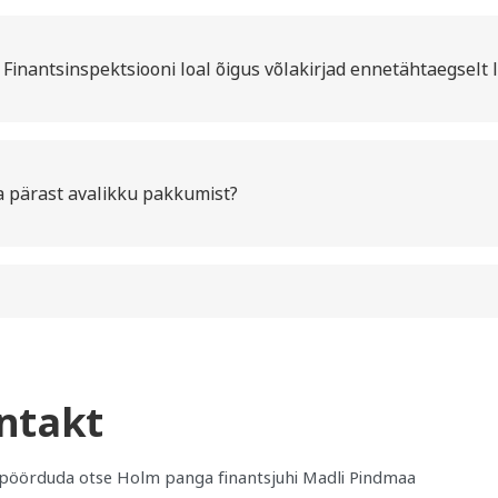
inantsinspektsiooni loal õigus võlakirjad ennetähtaegselt 
a pärast avalikku pakkumist?
ntakt
 pöörduda otse Holm panga finantsjuhi Madli Pindmaa