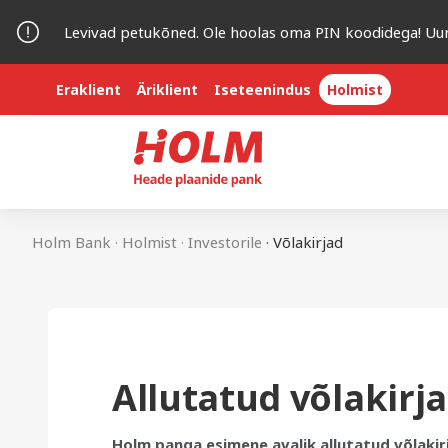
Levivad petukõned. Ole hoolas oma PIN koodidega! Uu
Eraklient
Äriklient
Iseteenindus
Holmist
.
.
.
Holm Bank
Holmist
Investorile
Võlakirjad
Allutatud võlakirja
Holm panga esimene avalik allutatud võlakirj