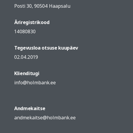
Posti 30, 90504 Haapsalu
Äriregistrikood
14080830
Tegevusloa otsuse kuupäev
02.04.2019
Klienditugi
info@holmbank.ee
Andmekaitse
andmekaitse@holmbank.ee