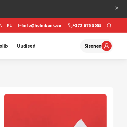
N
RU
info@holmbank.ee
+372 675 5055
olib
Uudised
Sisenen