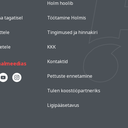
Holm hoolib
a tagatisel
Töötamine Holmis
ttele
Tingimused ja hinnakiri
etele
KKK
Kontaktid
aalmeedias
Pettuste ennetamine
Tulen koostööpartneriks
Ligipääsetavus