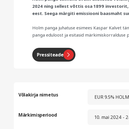
2024 ning sellest võttis osa 1899 investorit
eest. Seega märgiti emissiooni baasmaht sum
Holm panga juhatuse esimees Kaspar Kalvet täna
panga eduloost ja esitasid märkimiskorralduse
Pressiteade
Võlakirja nimetus
EUR 9.5% HOL
Märkimisperiood
10. mai 2024 - 