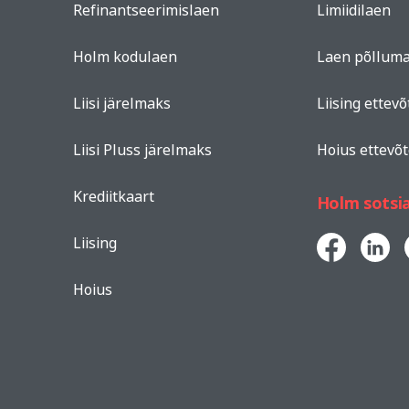
Refinantseerimislaen
Limiidilaen
Holm kodulaen
Laen põlluma
Liisi järelmaks
Liising ettevõ
Liisi Pluss järelmaks
Hoius ettevõt
Krediitkaart
Holm sotsi
Liising
Hoius