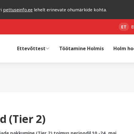
ri
pettuseinfo.ee
lehelt erinevate ohumärkide kohta.
ET
E
Ettevõttest
Töötamine Holmis
Holm ho
d (Tier 2)
ade pakkumine (Tier 2) toimus perioodil 10.-24. mai