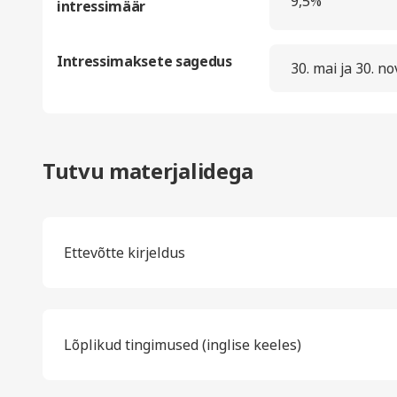
9,5%
intressimäär
Intressimaksete sagedus
30. mai ja 30. 
Tutvu materjalidega
Ettevõtte kirjeldus
Lõplikud tingimused (inglise keeles)