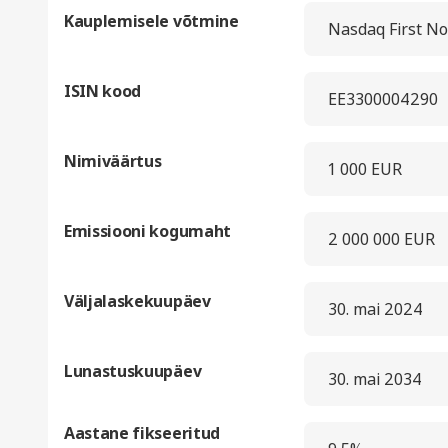
Kauplemisele võtmine
Nasdaq First Nor
ISIN kood
EE3300004290
Nimiväärtus
1 000 EUR
Emissiooni kogumaht
2 000 000 EUR
Väljalaskekuupäev
30. mai 2024
Lunastuskuupäev
30. mai 2034
Aastane fikseeritud