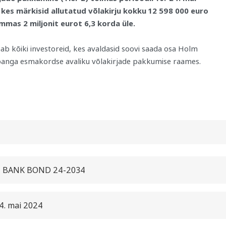
, kes märkisid allutatud võlakirju kokku 12 598 000 euro
mas 2 miljonit eurot 6,3 korda üle.
b kõiki investoreid, kes avaldasid soovi saada osa Holm
 panga esmakordse avaliku võlakirjade pakkumise raames.
M BANK BOND 24-2034
24. mai 2024