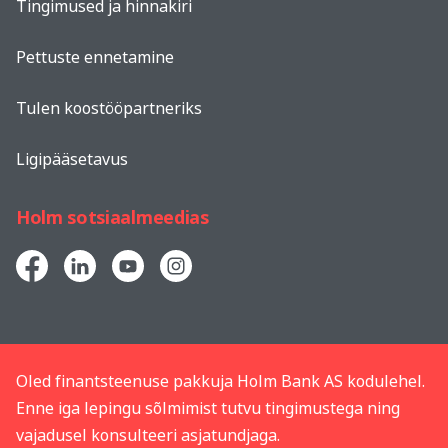
Tingimused ja hinnakiri
Pettuste ennetamine
Tulen koostööpartneriks
Ligipääsetavus
Holm sotsiaalmeedias
Oled finantsteenuse pakkuja Holm Bank AS kodulehel.
Enne iga lepingu sõlmimist tutvu tingimustega ning
vajadusel konsulteeri asjatundjaga.