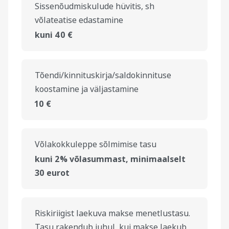
Sissenõudmiskulude hüvitis, sh
võlateatise edastamine
kuni 40 €
Tõendi/kinnituskirja/saldokinnituse
koostamine ja väljastamine
10 €
Võlakokkuleppe sõlmimise tasu
kuni 2% võlasummast, minimaalselt
30 eurot
Riskiriigist laekuva makse menetlustasu.
Tasu rakendub juhul, kui makse laekub