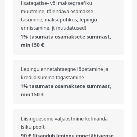
lisatagatise- või maksegraafiku
muutmine, täiendava osamakse
tasumine, maksepuhkus, lepingu
ennistamine, jt muudatused)
1% tasumata osamaksete summast,
min 150 €
Lepingu ennetähtaegne lõpetamine ja
krediidisumma tagastamine
1% tasumata osamaksete summast,
min 150 €
Liisingueseme väljaostmine kolmanda
isiku poolt
90 € (lisandub lepingu ennetähtaegse