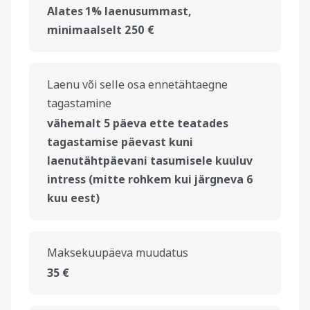
Alates 1% laenusummast,
minimaalselt 250 €
Laenu või selle osa ennetähtaegne
tagastamine
vähemalt 5 päeva ette teatades
tagastamise päevast kuni
laenutähtpäevani tasumisele kuuluv
intress (mitte rohkem kui järgneva 6
kuu eest)
Maksekuupäeva muudatus
35 €