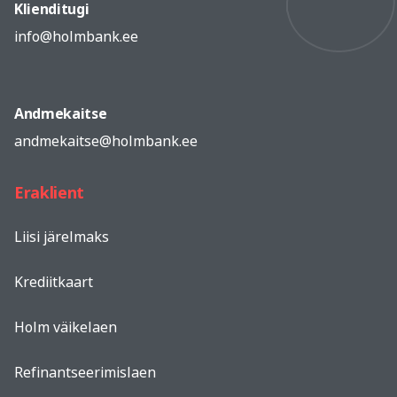
Klienditugi
info@holmbank.ee
Andmekaitse
andmekaitse@holmbank.ee
Eraklient
Liisi järelmaks
Krediitkaart
Holm väikelaen
Refinantseerimislaen