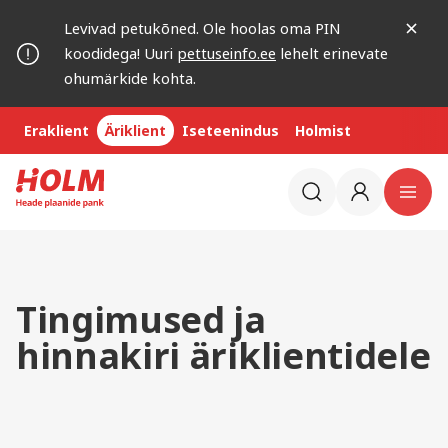
Levivad petukõned. Ole hoolas oma PIN
koodidega! Uuri
pettuseinfo.ee
lehelt erinevate
ohumärkide kohta.
Eraklient
Äriklient
Iseteenindus
Holmist
Tingimused ja
hinnakiri äriklientidele