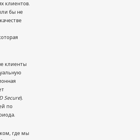
х клиентов.
ыли бы не
качестве
которая
ые клиенты
туальную
ионная
ет
D Secure
).
ей по
риода.
ком, где мы