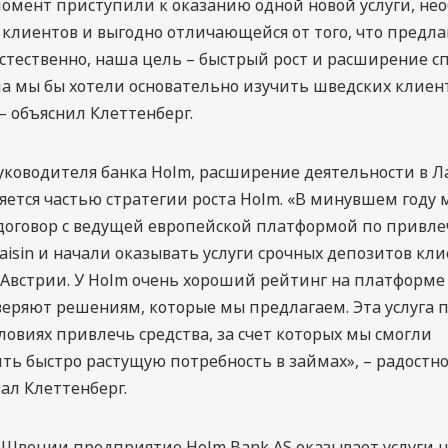
омент приступили к оказанию одной новой услуги, не
 клиентов и выгодно отличающейся от того, что предл
стественно, наша цель – быстрый рост и расширение сп
ла мы бы хотели основательно изучить шведских клиен
– объяснил Клеттенберг.
уководителя банка Holm, расширение деятельности в Л
ется частью стратегии роста Holm. «В минувшем году 
договор с ведущей европейской платформой по привл
aisin и начали оказывать услуги срочных депозитов кл
Австрии. У Holm очень хороший рейтинг на платформе R
еряют решениям, которые мы предлагаем. Эта услуга 
словиях привлечь средства, за счет которых мы смогли
ть быстро растущую потребность в займах», – радостн
ал Клеттенберг.
 Швеции предприятие Holm Bank AS оказывает услуги 