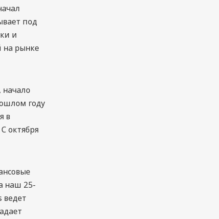
начал
ывает под
чки и
 на рынке
, начало
рошлом году
я в
 С октября
ансовые
а наш 25-
s ведет
ладает