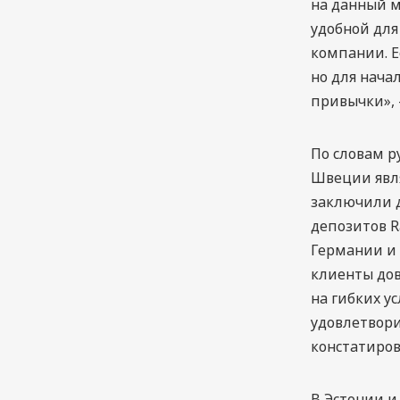
на данный м
удобной для
компании. Е
но для нача
привычки», 
По словам р
Швеции явля
заключили 
депозитов R
Германии и 
клиенты дов
на гибких у
удовлетвори
констатиров
В Эстонии и