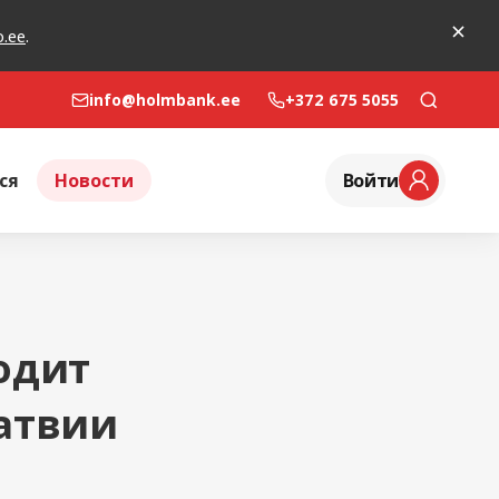
o.ee
.
info@holmbank.ee
+372 675 5055
ся
Новости
Войти
одит
атвии