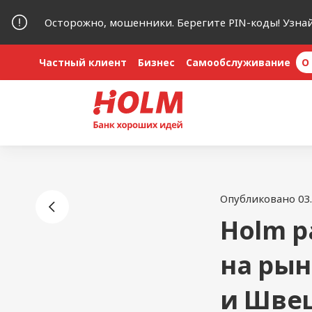
Осторожно, мошенники. Берегите PIN-коды! Узна
Частный клиент
Бизнес
Самообслуживание
O
Опубликовано 03.
Holm р
на рын
и Шве