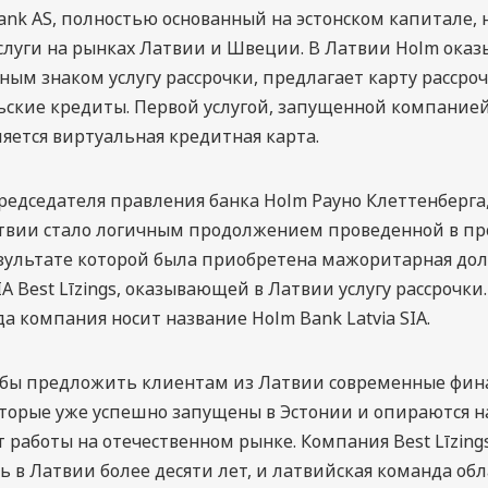
ank AS, полностью основанный на эстонском капитале, 
слуги на рынках Латвии и Швеции. В Латвии Holm оказ
ным знаком услугу рассрочки, предлагает карту рассро
ские кредиты. Первой услугой, запущенной компанией
яется виртуальная кредитная карта.
редседателя правления банка Holm Рауно Клеттенберга
атвии стало логичным продолжением проведенной в п
езультате которой была приобретена мажоритарная дол
A Best Līzings, оказывающей в Латвии услугу рассрочки.
да компания носит название Holm Bank Latvia SIA.
 бы предложить клиентам из Латвии современные фин
торые уже успешно запущены в Эстонии и опираются н
 работы на отечественном рынке. Компания Best Līzing
ь в Латвии более десяти лет, и латвийская команда об