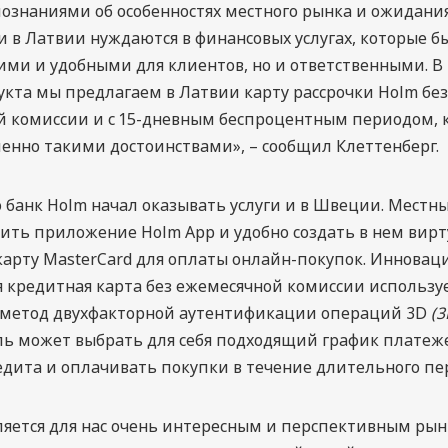
ознаниями об особенностях местного рынка и ожидания
 в Латвии нуждаются в финансовых услугах, которые б
ими и удобными для клиентов, но и ответственными. В 
укта мы предлагаем в Латвии карту рассрочки Holm без
 комиссии и с 15-дневным беспроцентным периодом, 
енно такими достоинствами», – сообщил Клеттенберг.
 банк Holm начал оказывать услуги и в Швеции. Местн
зить приложение Holm App и удобно создать в нем вир
арту MasterCard для оплаты онлайн-покупок. Инновац
 кредитная карта без ежемесячной комиссии использу
 метод двухфакторной аутентификации операций 3D
(3
ь может выбрать для себя подходящий график платеж
едита и оплачивать покупки в течение длительного пе
яется для нас очень интересным и перспективным рын