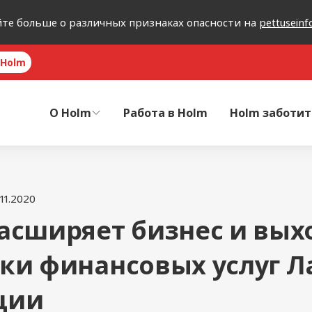
йте больше о различных признаках опасности на
pettuseinf
 Holm
O Holm
Работа в Holm
Holm заботит
11.2020
асширяет бизнес и вых
ки финансовых услуг Л
ции