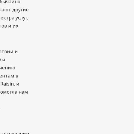
обычайно
агают другие
ектра услуг,
тов и их
атвии и
мы
ечению
иентам в
aisin, и
помогла нам
о
на основании