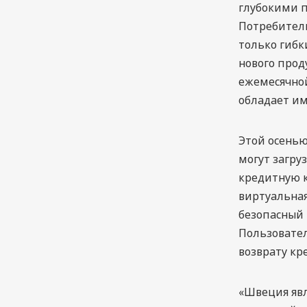
глубокими п
Потребители
только гибк
нового прод
ежемесячной
обладает им
Этой осенью
могут загру
кредитную к
виртуальная
безопасный
Пользовател
возврату кр
«Швеция явл