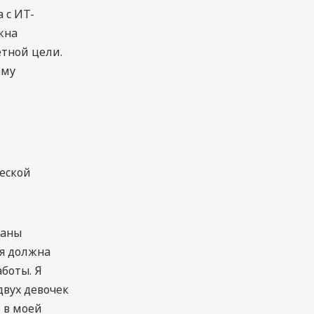
 с ИТ-
жна
етной цели.
ему
ческой
ланы
 я должна
аботы. Я
вух девочек
 в моей