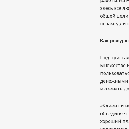
работы. На 
здесь все л
общей цели,
незамедлите
Как рождаю
Под пристал
множество И
пользоватьс
денежными д
изменять дог
«Клиент и н
объединяет
хороший пла
коллективе 