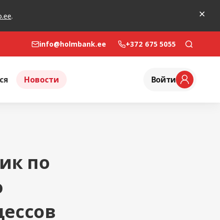
o.ee
.
info@holmbank.ee
+372 675 5055
ся
Новости
Войти
ик по
о
цессов