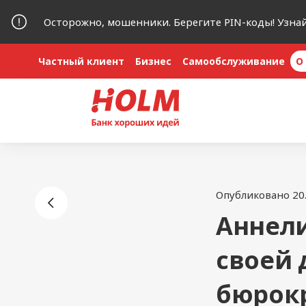
Осторожно, мошенники. Берегите PIN-коды! Узна
Частный клиент
Бизнес
Самообслуживание
O
Опубликовано 20
Аннели
своей 
бюрокр