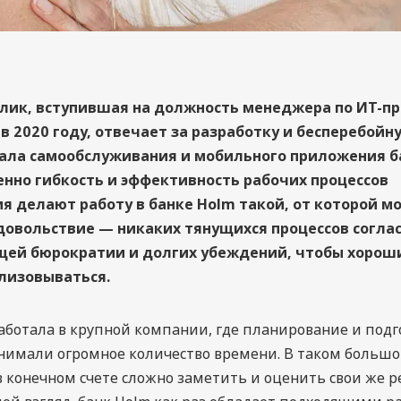
лик, вступившая на должность менеджера по ИТ-п
в 2020 году, отвечает за разработку и бесперебойн
тала самообслуживания и мобильного приложения ба
енно гибкость и эффективность рабочих процессов
я делают работу в банке Holm такой, от которой м
довольствие — никаких тянущихся процессов согла
ей бюрократии и долгих убеждений, чтобы хорош
лизовываться.
аботала в крупной компании, где планирование и подг
нимали огромное количество времени. В таком больш
 конечном счете сложно заметить и оценить свои же р