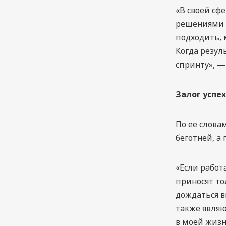
«В своей сф
решениями б
подходить, 
Когда резул
спринту», —
Залог успе
По ее слова
беготней, а
«Если работ
приносят то
дождаться в
также являю
в моей жизн