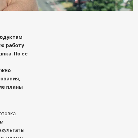
родуктам
ую работу
нка. По ее
ожно
сования,
ие планы
отовка
ом
езультаты