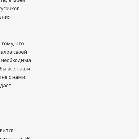
кусочков
ения
тому, что
алов своей
, необходима
обы все наши
не с нами.
ждает
овится
виваться. «В