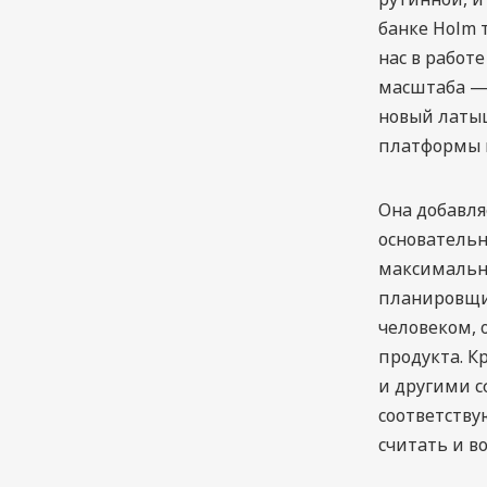
банке Holm т
нас в работ
масштаба — 
новый латыш
платформы н
Она добавля
основательн
максимальн
планировщик
человеком,
продукта. К
и другими с
соответств
считать и во