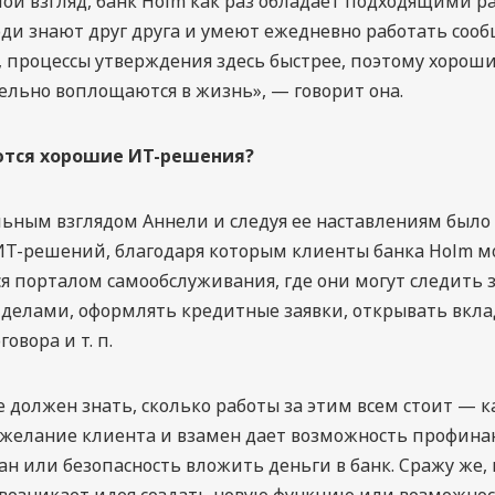
мой взгляд, банк Holm как раз обладает подходящими 
юди знают друг друга и умеют ежедневно работать сооб
 процессы утверждения здесь быстрее, поэтому хорош
льно воплощаются в жизнь», — говорит она.
тся хорошие ИТ-решения?
ьным взглядом Аннели и следуя ее наставлениям было
Т-решений, благодаря которым клиенты банка Holm мо
я порталом самообслуживания, где они могут следить 
елами, оформлять кредитные заявки, открывать вкла
овора и т. п.
е должен знать, сколько работы за этим всем стоит — к
 желание клиента и взамен дает возможность профина
н или безопасность вложить деньги в банк. Сражу же, к
возникает идея создать новую функцию или возможнос