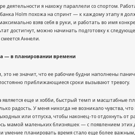
ере деятельности я нахожу параллели со спортом. Работа
анка Holm похожа на спринт — к каждому этапу я дол
максимально взяв себя в руки, и работать во имя конкр
ьтат достигнут, можно начинать подготовку к следующ
 смеется Аннели.
ха — в планировании времени
м, это не значит, что ее рабочие будни наполнены пани
 постоянно приближающиеся сроки вызывают тревогу.
а является еще и хобби, быстрый темп и масштабные п
лько радость. У меня никогда не возникало чувства, что
ыходных или отпуска, чтобы наконец-то отдохнуть от р
сь мамой маленьких близняшек — с появлением этих д
и умение планировать время стало еще более важным,