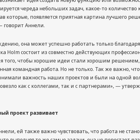
ируется череда небольших задач, какое-то количество 
рав которые, появляется приятная картина лучшего реш
— говорит Аннели.
ждению, она может успешно работать только благодаря 
ка Holm состоит из совместно действующих профессион
ля того, чтобы хорошие идеи стали хорошим решением
нная командная работа. Но не только. Так же важно, чт
нимали важность наших проектов и были на одной вол
овезло как с коллегами, так и с партнерами», — утвер
ый проект развивает
ннели, ей также важно чувствовать, что работа не стан
 что выполняя те же самые задачи, она не перестает раз