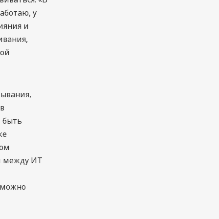
работаю, у
ияния и
ивания,
кой
мывания,
ов
 быть
же
ром
ом между ИТ
 можно