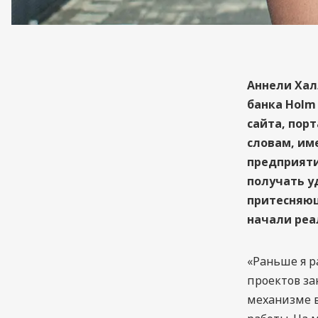
Аннели Хал
банка Holm 
сайта, пор
словам, им
предприяти
получать у
притесняющ
начали реа
«Раньше я р
проектов за
механизме в