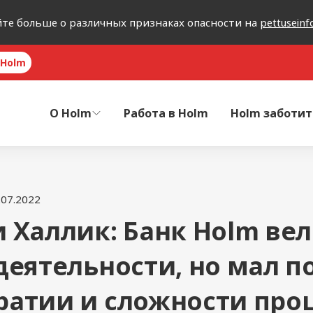
йте больше о различных признаках опасности на
pettuseinf
 Holm
O Holm
Работа в Holm
Holm заботит
.07.2022
 Халлик: Банк Holm вел
деятельности, но мал п
атии и сложности про