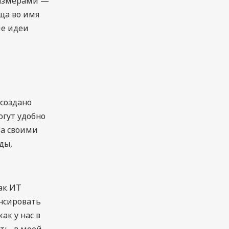
размерами —
ща во имя
ие идеи
 создано
гут удобно
за своими
ды,
ак ИТ
нсировать
ак у нас в
ть, в моей