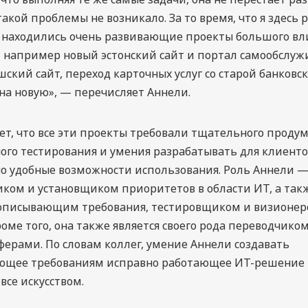
акой проблемы не возникало. За то время, что я здесь 
е находились очень развивающие проекты большого вл
например новый эстонский сайт и портал самообслуж
ский сайт, переход карточных услуг со старой банковс
а новую», — перечисляет Аннели.
ет, что все эти проекты требовали тщательного проду
ого тестирования и умения разрабатывать для клиент
о удобные возможности использования. Роль Аннели —
ом и установщиком приоритетов в области ИТ, а так
 описывающим требования, тестировщиком и визионе
роме того, она также является своего рода переводчик
ферами. По словам коллег, умение Аннели создавать
ующее требованиям исправно работающее ИТ-решение
все искусством.