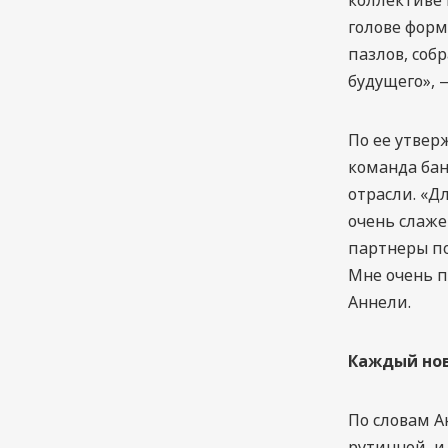
голове форм
пазлов, соб
будущего», 
По ее утвер
команда бан
отрасли. «Д
очень слаже
партнеры по
Мне очень п
Аннели.
Каждый нов
По словам А
рутинной, и