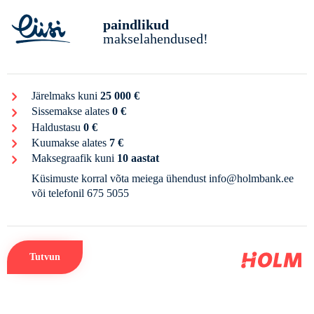
paindlikud
makselahendused!
Järelmaks kuni
25 000 €
Sissemakse alates
0 €
Haldustasu
0 €
Kuumakse alates
7 €
Maksegraafik kuni
10 aastat
Küsimuste korral võta meiega ühendust
info@holmbank.ee
või telefonil
675 5055
Tutvun